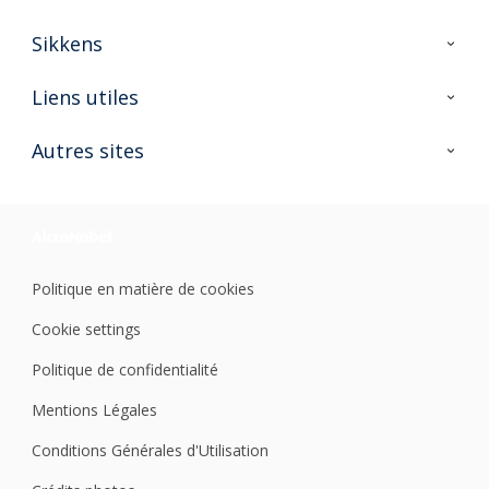
Sikkens
A propos de Sikkens
Liens utiles
Contactez nous
Ouvrir un magasin PASS
Autres sites
Trimetal
Sikkens Solutions
Polyfilla Pro
Wiki Peinture
Développement durable
Où jeter son pot de peinture ?
Politique en matière de cookies
Cookie settings
Politique de confidentialité
Mentions Légales
Conditions Générales d'Utilisation