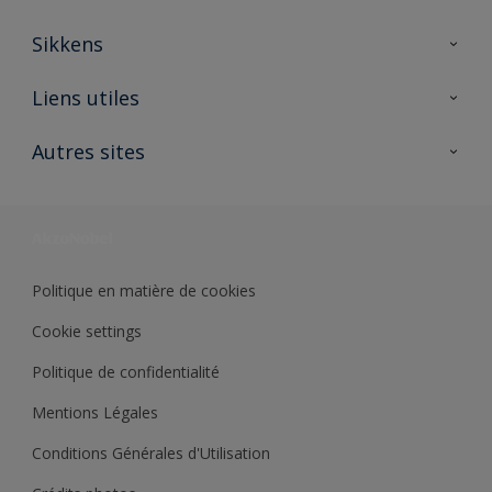
Sikkens
A propos de Sikkens
Liens utiles
Contactez nous
Ouvrir un magasin PASS
Autres sites
Trimetal
Sikkens Solutions
Polyfilla Pro
Wiki Peinture
Développement durable
Où jeter son pot de peinture ?
Politique en matière de cookies
Cookie settings
Politique de confidentialité
Mentions Légales
Conditions Générales d'Utilisation