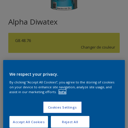
Alpha Diwatex
G8.48.76
Changer de couleur
Format
15L
We respect your privacy.
By clicking “Accept All Cookies”, you agree to the storing of cookies
on your device to enhance site navigation, analyze site usage, and
Quantité
Calculateur de peinture
assist in our marketing efforts.
Info
Calculer
Cookies Settings
Accept All Cookies
Reject All