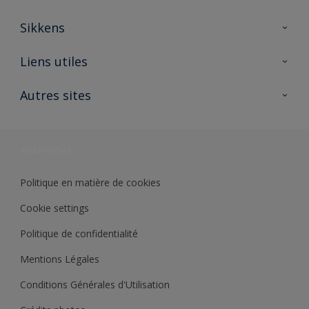
Sikkens
A propos de Sikkens
Liens utiles
Contactez nous
Ouvrir un magasin PASS
Autres sites
Trimetal
Sikkens Solutions
Polyfilla Pro
Wiki Peinture
Développement durable
Où jeter son pot de peinture ?
Politique en matière de cookies
Cookie settings
Politique de confidentialité
Mentions Légales
Conditions Générales d'Utilisation