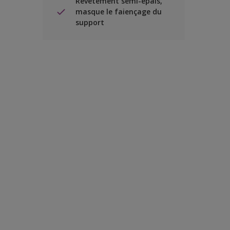
Revêtement semi-épais,
masque le faiençage du
support