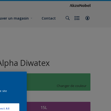
uver un magasin
Contact
Alpha Diwatex
L1.40.58
Changer de couleur
e site
ormat
15L
ect All