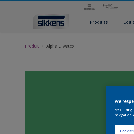
Produits
Coul
Produit
Alpha Diwatex
We respe
By clicking
navigation, 
Cookies