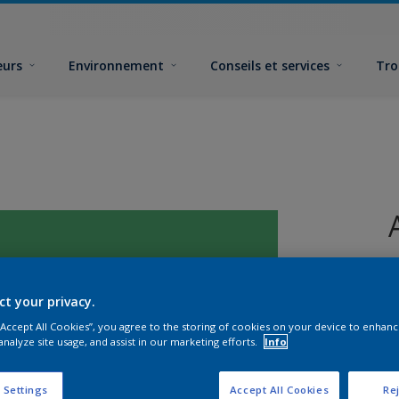
eurs
Environnement
Conseils et services
Tro
ct your privacy.
 “Accept All Cookies”, you agree to the storing of cookies on your device to enhanc
analyze site usage, and assist in our marketing efforts.
Info
F
 Settings
Accept All Cookies
Rej