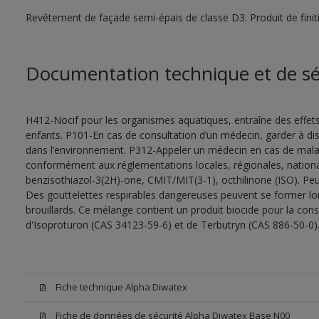
Revêtement de façade semi-épais de classe D3. Produit de finit
Documentation technique et de sé
H412-Nocif pour les organismes aquatiques, entraîne des effet
enfants. P101-En cas de consultation d’un médecin, garder à dispo
dans l’environnement. P312-Appeler un médecin en cas de malais
conformément aux réglementations locales, régionales, nationa
benzisothiazol-3(2H)-one, CMIT/MIT(3-1), octhilinone (ISO). Peu
Des gouttelettes respirables dangereuses peuvent se former lors 
brouillards. Ce mélange contient un produit biocide pour la con
d'Isoproturon (CAS 34123-59-6) et de Terbutryn (CAS 886-50-0)
Fiche technique Alpha Diwatex
Fiche de données de sécurité Alpha Diwatex Base N00