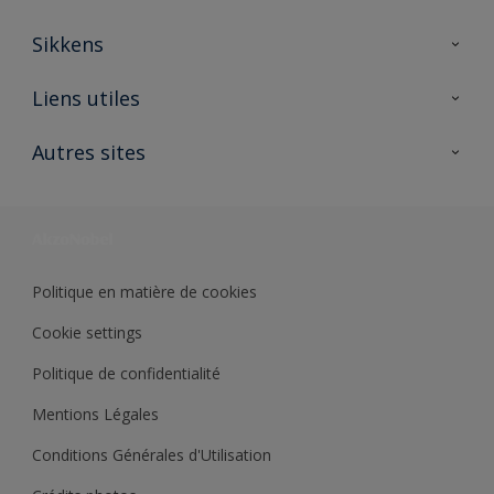
Sikkens
A propos de Sikkens
Liens utiles
Contactez nous
Ouvrir un magasin PASS
Autres sites
Trimetal
Sikkens Solutions
Polyfilla Pro
Wiki Peinture
Développement durable
Où jeter son pot de peinture ?
Politique en matière de cookies
Cookie settings
Politique de confidentialité
Mentions Légales
Conditions Générales d'Utilisation