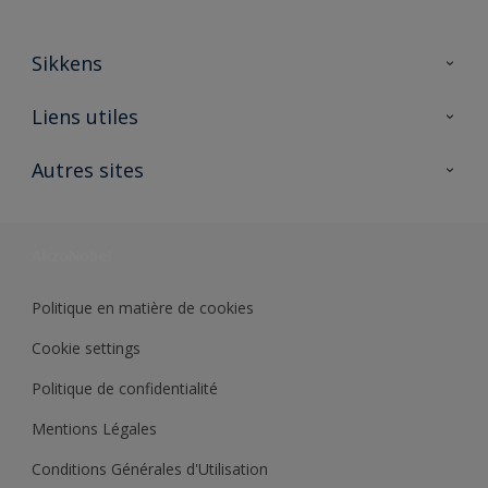
Sikkens
A propos de Sikkens
Liens utiles
Contactez nous
Ouvrir un magasin PASS
Autres sites
Trimetal
Sikkens Solutions
Polyfilla Pro
Wiki Peinture
Développement durable
Où jeter son pot de peinture ?
Politique en matière de cookies
Cookie settings
Politique de confidentialité
Mentions Légales
Conditions Générales d'Utilisation