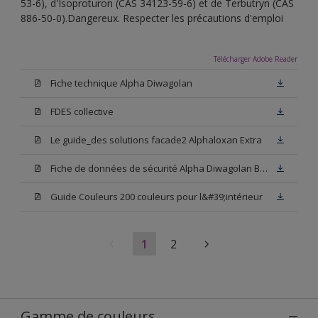
53-6), d'Isoproturon (CAS 34123-59-6) et de Terbutryn (CAS
886-50-0).Dangereux. Respecter les précautions d'emploi
Télécharger Adobe Reader
Fiche technique Alpha Diwagolan
FDES collective
Le guide_des solutions facade2 Alphaloxan Extra
Fiche de données de sécurité Alpha Diwagolan Base W05
Guide Couleurs 200 couleurs pour l&#39;intérieur
1
2
Gamme de couleurs