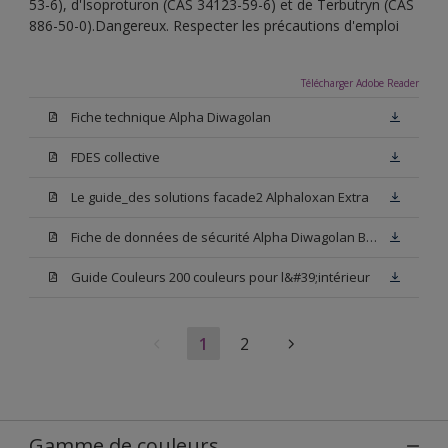
53-6), d'Isoproturon (CAS 34123-59-6) et de Terbutryn (CAS
886-50-0).Dangereux. Respecter les précautions d'emploi
Télécharger Adobe Reader
Fiche technique Alpha Diwagolan
FDES collective
Le guide_des solutions facade2 Alphaloxan Extra
Fiche de données de sécurité Alpha Diwagolan Base W05
Guide Couleurs 200 couleurs pour l&#39;intérieur
1
2
Gamme de couleurs