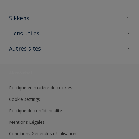
Sikkens
A propos de Sikkens
Liens utiles
Contactez nous
Ouvrir un magasin PASS
Autres sites
Trimetal
Sikkens Solutions
Polyfilla Pro
Wiki Peinture
Développement durable
Où jeter son pot de peinture ?
Politique en matière de cookies
Cookie settings
Politique de confidentialité
Mentions Légales
Conditions Générales d'Utilisation