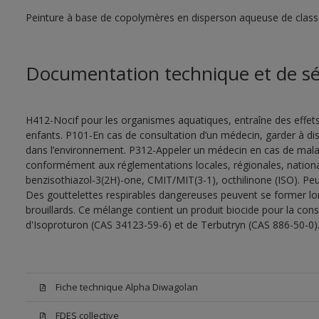
Peinture à base de copolymères en disperson aqueuse de class
Documentation technique et de sé
H412-Nocif pour les organismes aquatiques, entraîne des effet
enfants. P101-En cas de consultation d’un médecin, garder à dispo
dans l’environnement. P312-Appeler un médecin en cas de malais
conformément aux réglementations locales, régionales, nationa
benzisothiazol-3(2H)-one, CMIT/MIT(3-1), octhilinone (ISO). Peu
Des gouttelettes respirables dangereuses peuvent se former lors 
brouillards. Ce mélange contient un produit biocide pour la con
d'Isoproturon (CAS 34123-59-6) et de Terbutryn (CAS 886-50-0)
Fiche technique Alpha Diwagolan
FDES collective