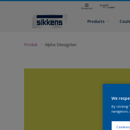
Produits
Coul
Produit
Alpha Diwagolan
We respe
By clicking
navigation, 
Cookies