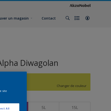
uver un magasin
Contact
Alpha Diwagolan
G8.48.76
Changer de couleur
e site
ormat
1L
5L
15L
ect All