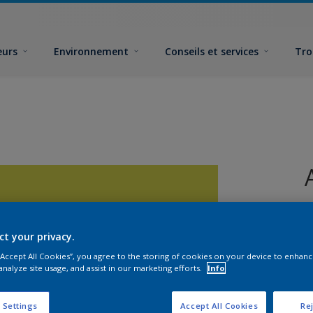
eurs
Environnement
Conseils et services
Tro
ct your privacy.
 “Accept All Cookies”, you agree to the storing of cookies on your device to enhanc
analyze site usage, and assist in our marketing efforts.
Info
F
 Settings
Accept All Cookies
Rej