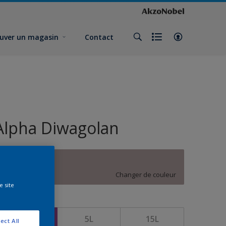
uver un magasin
Contact
Alpha Diwagolan
A4.04.63
Changer de couleur
e site
ormat
1L
5L
15L
ect All