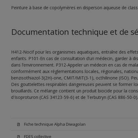
Peinture à base de copolymères en disperson aqueuse de class
Documentation technique et de sé
H412-Nocif pour les organismes aquatiques, entraîne des effet
enfants. P101-En cas de consultation d’un médecin, garder à dispo
dans l’environnement. P312-Appeler un médecin en cas de malais
conformément aux réglementations locales, régionales, nationa
benzisothiazol-3(2H)-one, CMIT/MIT(3-1), octhilinone (ISO). Peu
Des gouttelettes respirables dangereuses peuvent se former lors 
brouillards. Ce mélange contient un produit biocide pour la con
d'Isoproturon (CAS 34123-59-6) et de Terbutryn (CAS 886-50-0)
Fiche technique Alpha Diwagolan
FDES collective