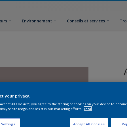
eurs
Environnement
Conseils et services
Tro
ct your privacy.
 “Accept All Cookies”, you agree to the storing of cookies on your device to enhanc
analyze site usage, and assist in our marketing efforts.
Info
F
 Settings
Accept All Cookies
Rej