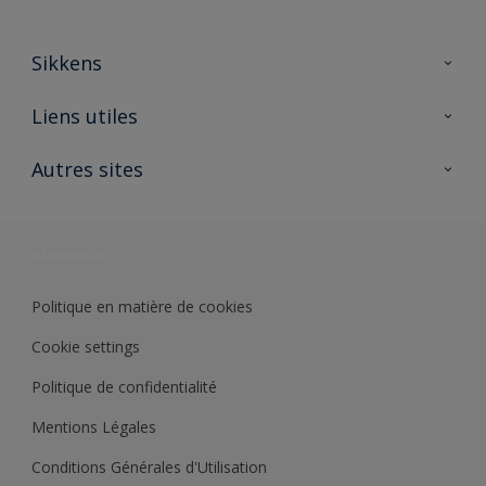
Sikkens
A propos de Sikkens
Liens utiles
Contactez nous
Ouvrir un magasin PASS
Autres sites
Trimetal
Sikkens Solutions
Polyfilla Pro
Wiki Peinture
Développement durable
Où jeter son pot de peinture ?
Politique en matière de cookies
Cookie settings
Politique de confidentialité
Mentions Légales
Conditions Générales d'Utilisation