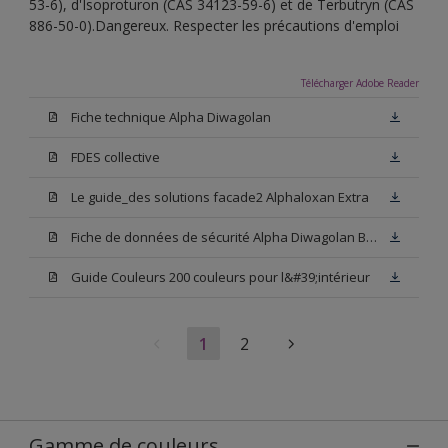
53-6), d'Isoproturon (CAS 34123-59-6) et de Terbutryn (CAS
886-50-0).Dangereux. Respecter les précautions d'emploi
Télécharger Adobe Reader
Fiche technique Alpha Diwagolan
FDES collective
Le guide_des solutions facade2 Alphaloxan Extra
Fiche de données de sécurité Alpha Diwagolan Base W05
Guide Couleurs 200 couleurs pour l&#39;intérieur
1
2
Gamme de couleurs