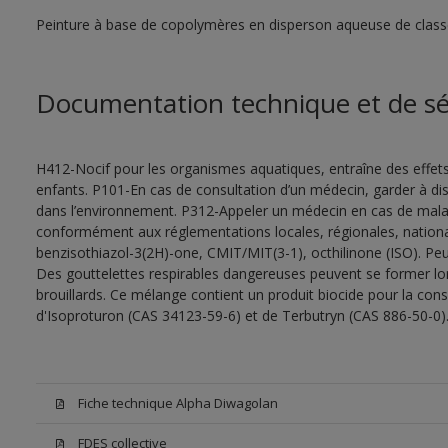
Peinture à base de copolymères en disperson aqueuse de class
Documentation technique et de sé
H412-Nocif pour les organismes aquatiques, entraîne des effet
enfants. P101-En cas de consultation d’un médecin, garder à dispo
dans l’environnement. P312-Appeler un médecin en cas de malais
conformément aux réglementations locales, régionales, nationa
benzisothiazol-3(2H)-one, CMIT/MIT(3-1), octhilinone (ISO). Peu
Des gouttelettes respirables dangereuses peuvent se former lors 
brouillards. Ce mélange contient un produit biocide pour la con
d'Isoproturon (CAS 34123-59-6) et de Terbutryn (CAS 886-50-0)
Fiche technique Alpha Diwagolan
FDES collective