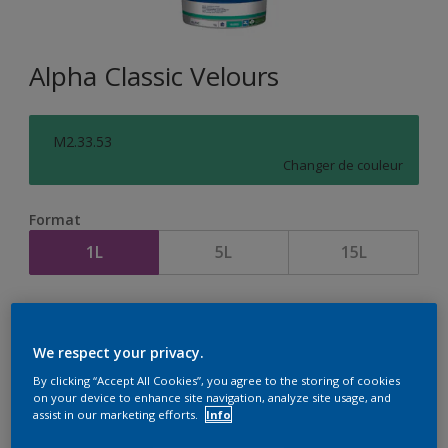
Alpha Classic Velours
M2.33.53
Changer de couleur
Format
1L
5L
15L
Quantité
Calculateur de peinture
Calculer
We respect your privacy.
By clicking “Accept All Cookies”, you agree to the storing of cookies
on your device to enhance site navigation, analyze site usage, and
assist in our marketing efforts.
Info