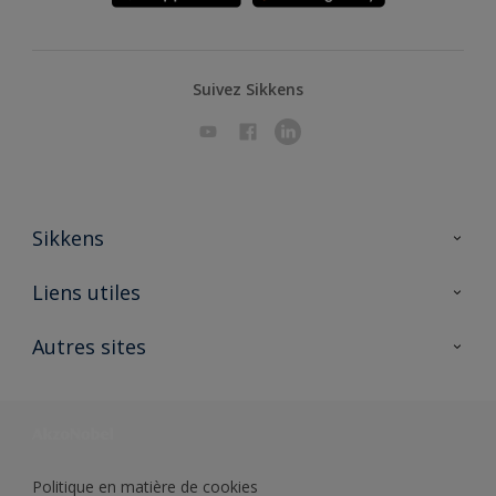
Suivez Sikkens
Sikkens
A propos de Sikkens
Liens utiles
Contactez nous
Ouvrir un magasin PASS
Autres sites
Trimetal
Sikkens Solutions
Polyfilla Pro
Wiki Peinture
Développement durable
Où jeter son pot de peinture ?
Politique en matière de cookies