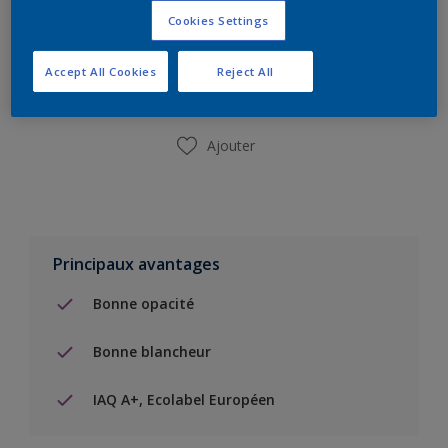
Cookies Settings
Ajouter à la liste d’achats
Accept All Cookies
Reject All
Trouver un magasin
Ajouter
Principaux avantages
Bonne opacité
Bonne blancheur
IAQ A+, Ecolabel Européen