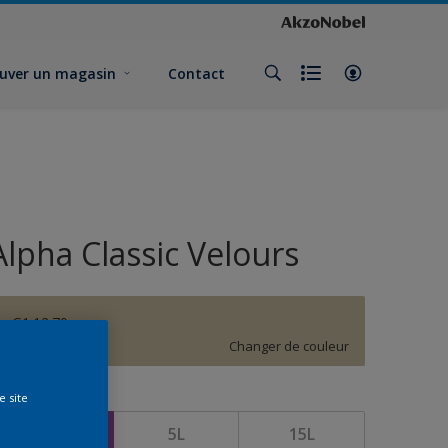
uver un magasin
Contact
Alpha Classic Velours
G1.12.70
Changer de couleur
e site
ormat
1L
5L
15L