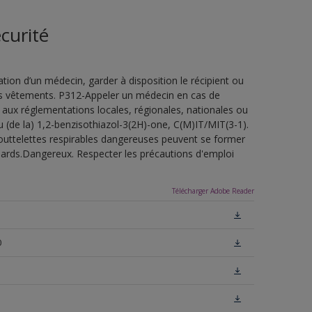
curité
ion d’un médecin, garder à disposition le récipient ou
 les vêtements. P312-Appeler un médecin en cas de
 aux réglementations locales, régionales, nationales ou
u (de la) 1,2-benzisothiazol-3(2H)-one, C(M)IT/MIT(3-1).
outtelettes respirables dangereuses peuvent se former
uillards.Dangereux. Respecter les précautions d'emploi
Télécharger Adobe Reader
0