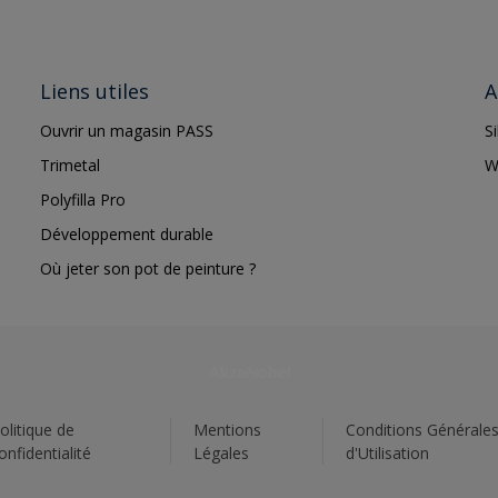
Liens utiles
A
Ouvrir un magasin PASS
S
Trimetal
W
Polyfilla Pro
Développement durable
Où jeter son pot de peinture ?
olitique de
Mentions
Conditions Générale
onfidentialité
Légales
d'Utilisation