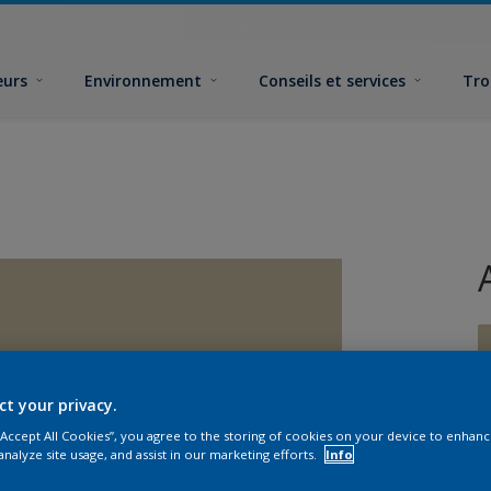
eurs
Environnement
Conseils et services
Tro
ct your privacy.
 “Accept All Cookies”, you agree to the storing of cookies on your device to enhanc
F
analyze site usage, and assist in our marketing efforts.
Info