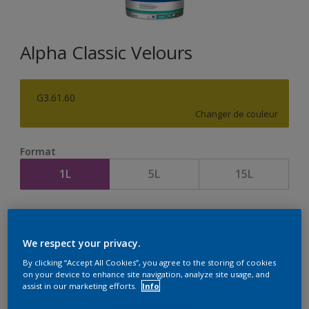
Alpha Classic Velours
G3.61.60
Changer de couleur
Format
1L
5L
15L
Quantité
Calculateur de peinture
Calculer
We respect your privacy.
By clicking “Accept All Cookies”, you agree to the storing of cookies
on your device to enhance site navigation, analyze site usage, and
assist in our marketing efforts.
Info