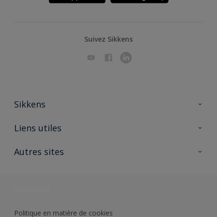
Suivez Sikkens
Sikkens
A propos de Sikkens
Liens utiles
Contactez nous
Ouvrir un magasin PASS
Autres sites
Trimetal
Sikkens Solutions
Polyfilla Pro
Wiki Peinture
Développement durable
Où jeter son pot de peinture ?
Politique en matière de cookies