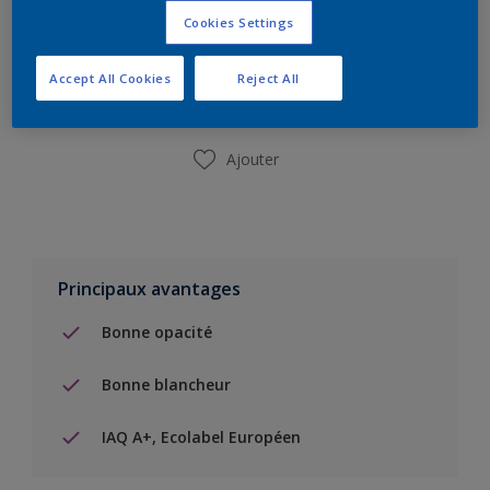
Cookies Settings
Ajouter à la liste d’achats
Accept All Cookies
Reject All
Trouver un magasin
Ajouter
Principaux avantages
Bonne opacité
Bonne blancheur
IAQ A+, Ecolabel Européen