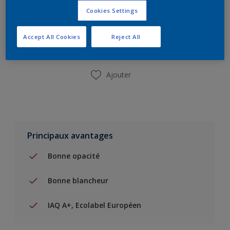
Cookies Settings
Ajouter à la liste d’achats
Accept All Cookies
Reject All
Trouver un magasin
Ajouter
Principaux avantages
Bonne opacité
Bonne blancheur
IAQ A+, Ecolabel Européen