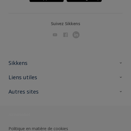
Suivez Sikkens
Sikkens
A propos de Sikkens
Liens utiles
Contactez nous
Ouvrir un magasin PASS
Autres sites
Trimetal
Sikkens Solutions
Polyfilla Pro
Wiki Peinture
Développement durable
Où jeter son pot de peinture ?
Politique en matière de cookies