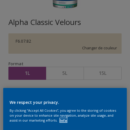
Alpha Classic Velours
F6.07.82
Changer de couleur
Format
1L
5L
15L
Quantité
Calculateur de peinture
Calculer
We respect your privacy.
By clicking “Accept All Cookies”, you agree to the storing of cookies
on your device to enhance site navigation, analyze site usage, and
assist in our marketing efforts.
Info