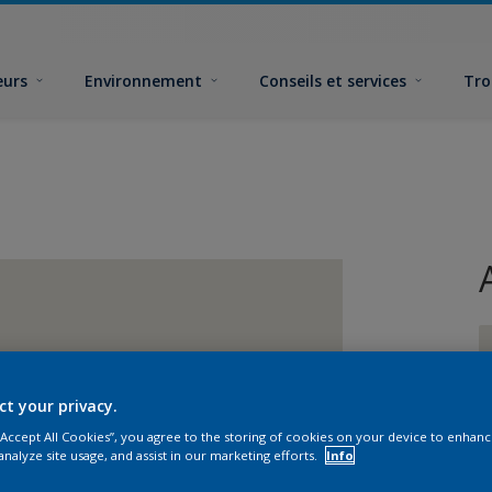
eurs
Environnement
Conseils et services
Tro
ct your privacy.
 “Accept All Cookies”, you agree to the storing of cookies on your device to enhanc
F
analyze site usage, and assist in our marketing efforts.
Info