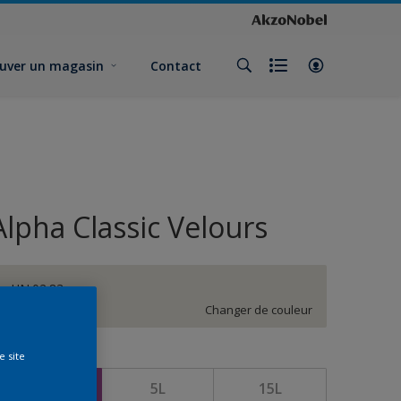
uver un magasin
Contact
Alpha Classic Velours
HN.02.83
Changer de couleur
e site
ormat
1L
5L
15L