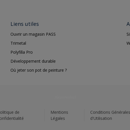
Liens utiles
A
Ouvrir un magasin PASS
S
Trimetal
W
Polyfilla Pro
Développement durable
Où jeter son pot de peinture ?
olitique de
Mentions
Conditions Générale
onfidentialité
Légales
d'Utilisation