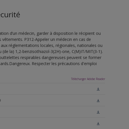
curité
ion d’un médecin, garder à disposition le récipient ou
 les vêtements. P312-Appeler un médecin en cas de
 aux réglementations locales, régionales, nationales ou
u (de la) 1,2-benzisothiazol-3(2H)-one, C(M)IT/MIT(3-1).
outtelettes respirables dangereuses peuvent se former
uillards.Dangereux. Respecter les précautions d'emploi
Télécharger Adobe Reader
0