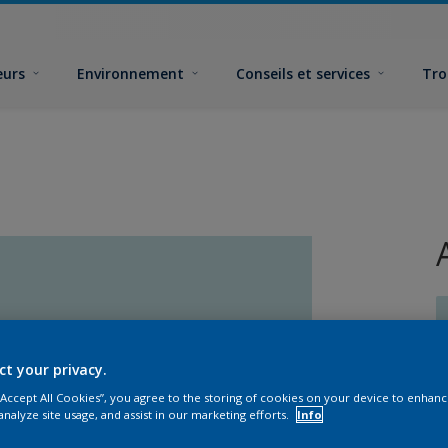
eurs
Environnement
Conseils et services
Tro
ct your privacy.
 “Accept All Cookies”, you agree to the storing of cookies on your device to enhanc
F
analyze site usage, and assist in our marketing efforts.
Info