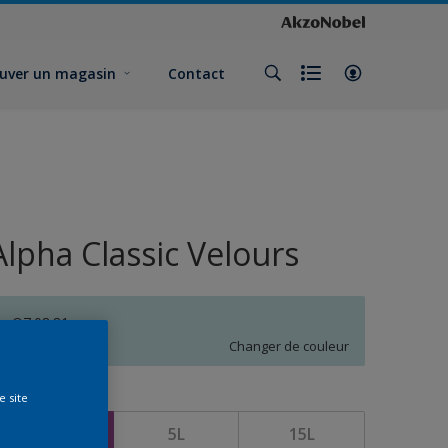
uver un magasin
Contact
Alpha Classic Velours
Q7.08.81
Changer de couleur
e site
ormat
1L
5L
15L