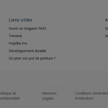
Liens utiles
A
Ouvrir un magasin PASS
S
Trimetal
W
Polyfilla Pro
Développement durable
Où jeter son pot de peinture ?
olitique de
Mentions
Conditions Générale
onfidentialité
Légales
d'Utilisation