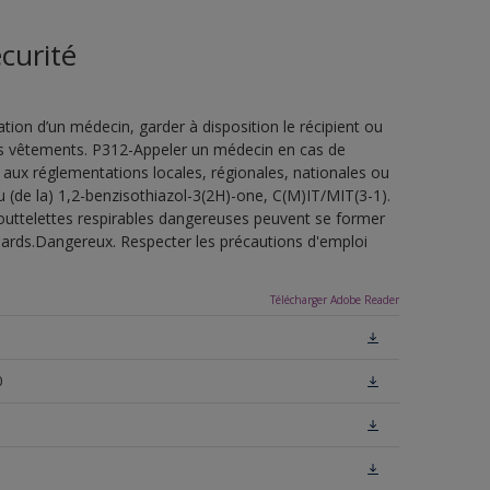
curité
ion d’un médecin, garder à disposition le récipient ou
 les vêtements. P312-Appeler un médecin en cas de
 aux réglementations locales, régionales, nationales ou
u (de la) 1,2-benzisothiazol-3(2H)-one, C(M)IT/MIT(3-1).
outtelettes respirables dangereuses peuvent se former
uillards.Dangereux. Respecter les précautions d'emploi
Télécharger Adobe Reader
0