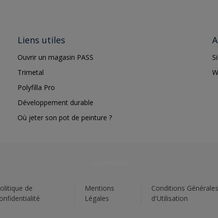
Liens utiles
A
Ouvrir un magasin PASS
S
Trimetal
W
Polyfilla Pro
Développement durable
Où jeter son pot de peinture ?
olitique de
Mentions
Conditions Générale
onfidentialité
Légales
d'Utilisation