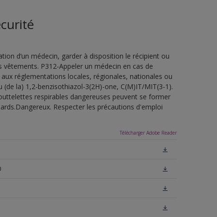
curité
ion d’un médecin, garder à disposition le récipient ou
 les vêtements. P312-Appeler un médecin en cas de
 aux réglementations locales, régionales, nationales ou
u (de la) 1,2-benzisothiazol-3(2H)-one, C(M)IT/MIT(3-1).
outtelettes respirables dangereuses peuvent se former
uillards.Dangereux. Respecter les précautions d'emploi
Télécharger Adobe Reader
0