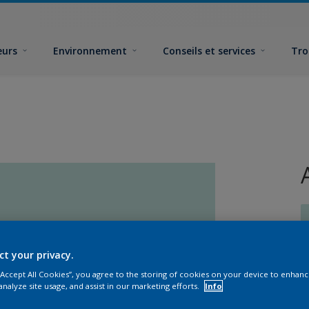
eurs
Environnement
Conseils et services
Tro
ct your privacy.
 “Accept All Cookies”, you agree to the storing of cookies on your device to enhanc
F
analyze site usage, and assist in our marketing efforts.
Info