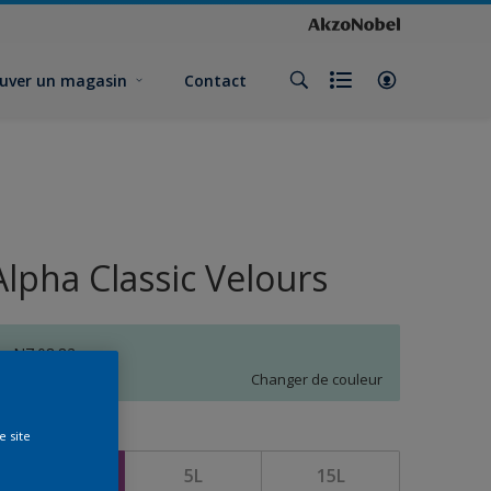
uver un magasin
Contact
Alpha Classic Velours
N7.08.82
Changer de couleur
e site
ormat
1L
5L
15L