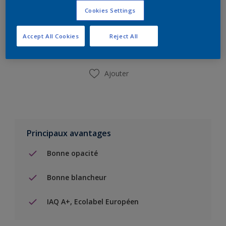
Cookies Settings
Ajouter à la liste d’achats
Accept All Cookies
Reject All
Trouver un magasin
Ajouter
Principaux avantages
Bonne opacité
Bonne blancheur
IAQ A+, Ecolabel Européen