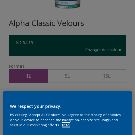
Alpha Classic Velours
N2.54.19
Changer de couleur
Format
1L
5L
15L
Quantité
Calculateur de peinture
Calculer
We respect your privacy.
By clicking “Accept All Cookies”, you agree to the storing of cookies
on your device to enhance site navigation, analyze site usage, and
assist in our marketing efforts.
Info