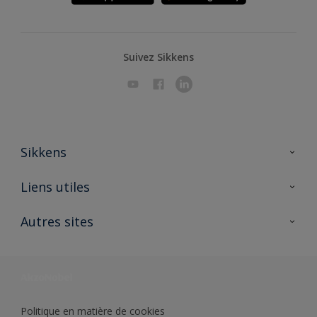
Suivez Sikkens
Sikkens
A propos de Sikkens
Liens utiles
Contactez nous
Ouvrir un magasin PASS
Autres sites
Trimetal
Sikkens Solutions
Polyfilla Pro
Wiki Peinture
Développement durable
Où jeter son pot de peinture ?
Politique en matière de cookies