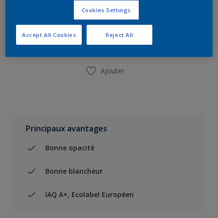
Cookies Settings
Ajouter à la liste d’achats
Accept All Cookies
Reject All
Trouver un magasin
Ajouter
Principaux avantages
Bonne opacité
Bonne blancheur
IAQ A+, Ecolabel Européen