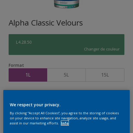
Alpha Classic Velours
L4.28.50
Changer de couleur
Format
1L
5L
15L
Quantité
Calculateur de peinture
Calculer
We respect your privacy.
By clicking “Accept All Cookies”, you agree to the storing of cookies
on your device to enhance site navigation, analyze site usage, and
assist in our marketing efforts.
Info