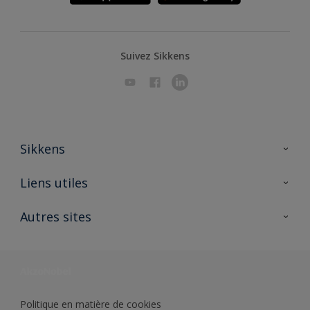
Suivez Sikkens
Sikkens
A propos de Sikkens
Liens utiles
Contactez nous
Ouvrir un magasin PASS
Autres sites
Trimetal
Sikkens Solutions
Polyfilla Pro
Wiki Peinture
Développement durable
Où jeter son pot de peinture ?
Politique en matière de cookies