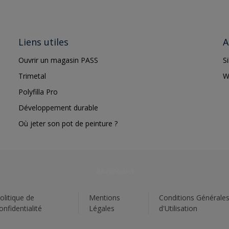
Liens utiles
A
Ouvrir un magasin PASS
S
Trimetal
W
Polyfilla Pro
Développement durable
Où jeter son pot de peinture ?
olitique de
Mentions
Conditions Générale
onfidentialité
Légales
d'Utilisation