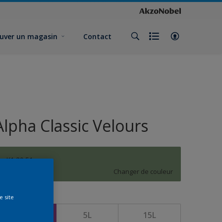
uver un magasin
Contact
Alpha Classic Velours
K1.20.51
Changer de couleur
e site
ormat
1L
5L
15L