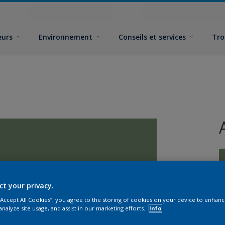
eurs
Environnement
Conseils et services
Tro
ct your privacy.
 “Accept All Cookies”, you agree to the storing of cookies on your device to enhanc
F
analyze site usage, and assist in our marketing efforts.
Info