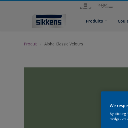
Produits
Coul
Produit
Alpha Classic Velours
We respe
By clicking
navigation, 