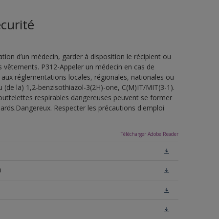
curité
ion d’un médecin, garder à disposition le récipient ou
 les vêtements. P312-Appeler un médecin en cas de
 aux réglementations locales, régionales, nationales ou
u (de la) 1,2-benzisothiazol-3(2H)-one, C(M)IT/MIT(3-1).
outtelettes respirables dangereuses peuvent se former
uillards.Dangereux. Respecter les précautions d'emploi
Télécharger Adobe Reader
0