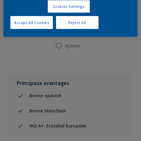
Cookies Settings
Ajouter à la liste d’achats
Accept All Cookies
Reject All
Trouver un magasin
Ajouter
Principaux avantages
Bonne opacité
Bonne blancheur
IAQ A+, Ecolabel Européen