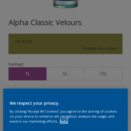
Alpha Classic Velours
H0.42.50
Changer de couleur
Format
1L
5L
15L
Quantité
Calculateur de peinture
Calculer
We respect your privacy.
By clicking “Accept All Cookies”, you agree to the storing of cookies
on your device to enhance site navigation, analyze site usage, and
assist in our marketing efforts.
Info