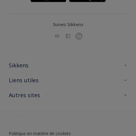
Suivez Sikkens
Sikkens
A propos de Sikkens
Liens utiles
Contactez nous
Ouvrir un magasin PASS
Autres sites
Trimetal
Sikkens Solutions
Polyfilla Pro
Wiki Peinture
Développement durable
Où jeter son pot de peinture ?
Politique en matière de cookies