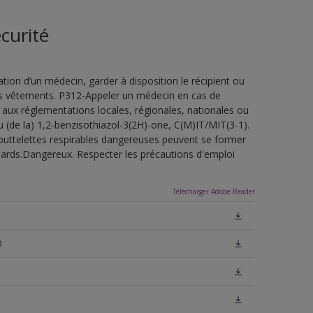
curité
ion d’un médecin, garder à disposition le récipient ou
 les vêtements. P312-Appeler un médecin en cas de
 aux réglementations locales, régionales, nationales ou
u (de la) 1,2-benzisothiazol-3(2H)-one, C(M)IT/MIT(3-1).
outtelettes respirables dangereuses peuvent se former
uillards.Dangereux. Respecter les précautions d'emploi
Télécharger Adobe Reader
0