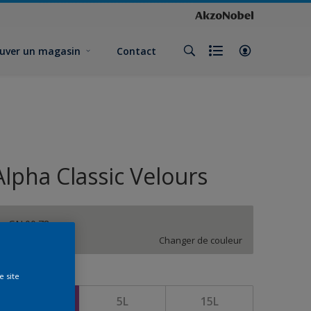
uver un magasin
Contact
Alpha Classic Velours
GN.00.78
Changer de couleur
e site
ormat
1L
5L
15L