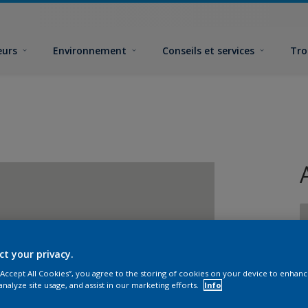
eurs
Environnement
Conseils et services
Tro
ct your privacy.
 “Accept All Cookies”, you agree to the storing of cookies on your device to enhanc
F
analyze site usage, and assist in our marketing efforts.
Info