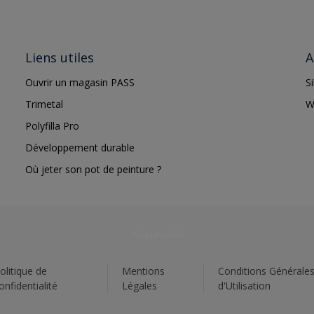
Liens utiles
A
Ouvrir un magasin PASS
S
Trimetal
W
Polyfilla Pro
Développement durable
Où jeter son pot de peinture ?
olitique de
Mentions
Conditions Générale
onfidentialité
Légales
d'Utilisation