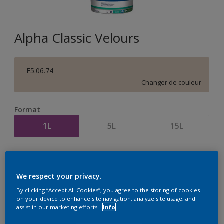
Alpha Classic Velours
E5.06.74
Changer de couleur
Format
1L
5L
15L
Quantité
Calculateur de peinture
Calculer
We respect your privacy.
By clicking “Accept All Cookies”, you agree to the storing of cookies
on your device to enhance site navigation, analyze site usage, and
assist in our marketing efforts.
Info