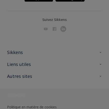
Suivez Sikkens
Sikkens
A propos de Sikkens
Liens utiles
Contactez nous
Ouvrir un magasin PASS
Autres sites
Trimetal
Sikkens Solutions
Polyfilla Pro
Wiki Peinture
Développement durable
Où jeter son pot de peinture ?
Politique en matière de cookies