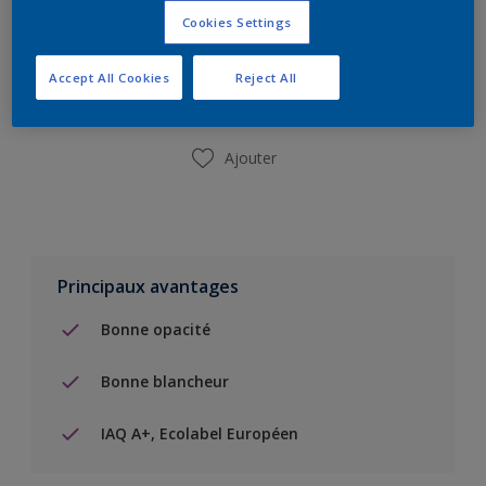
Cookies Settings
Ajouter à la liste d’achats
Accept All Cookies
Reject All
Trouver un magasin
Ajouter
Principaux avantages
Bonne opacité
Bonne blancheur
IAQ A+, Ecolabel Européen