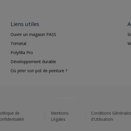
Liens utiles
A
Ouvrir un magasin PASS
S
Trimetal
W
Polyfilla Pro
Développement durable
Où jeter son pot de peinture ?
olitique de
Mentions
Conditions Générale
onfidentialité
Légales
d'Utilisation