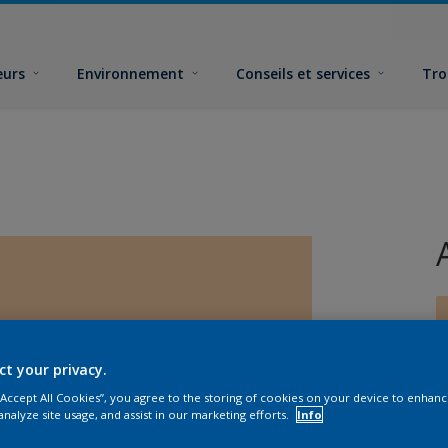
eurs
Environnement
Conseils et services
Tro
ct your privacy.
 “Accept All Cookies”, you agree to the storing of cookies on your device to enhanc
F
analyze site usage, and assist in our marketing efforts.
Info