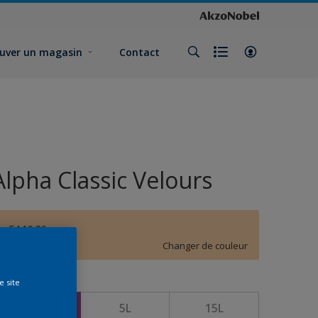
uver un magasin
Contact
Alpha Classic Velours
E4.19.80
Changer de couleur
e site
ormat
1L
5L
15L