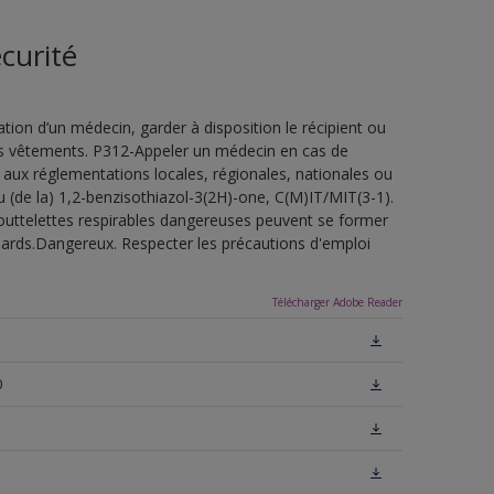
curité
ion d’un médecin, garder à disposition le récipient ou
 les vêtements. P312-Appeler un médecin en cas de
 aux réglementations locales, régionales, nationales ou
u (de la) 1,2-benzisothiazol-3(2H)-one, C(M)IT/MIT(3-1).
outtelettes respirables dangereuses peuvent se former
uillards.Dangereux. Respecter les précautions d'emploi
Télécharger Adobe Reader
0