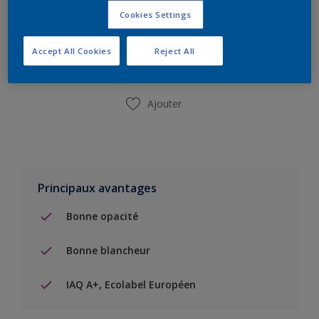
Cookies Settings
Ajouter à la liste d’achats
Accept All Cookies
Reject All
Trouver un magasin
Ajouter
Principaux avantages
Bonne opacité
Bonne blancheur
IAQ A+, Ecolabel Européen