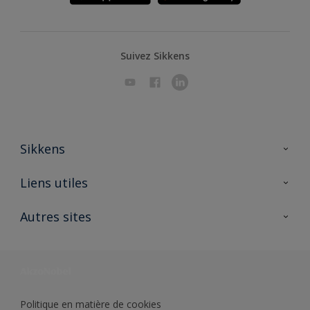
Suivez Sikkens
Sikkens
A propos de Sikkens
Liens utiles
Contactez nous
Ouvrir un magasin PASS
Autres sites
Trimetal
Sikkens Solutions
Polyfilla Pro
Wiki Peinture
Développement durable
Où jeter son pot de peinture ?
Politique en matière de cookies