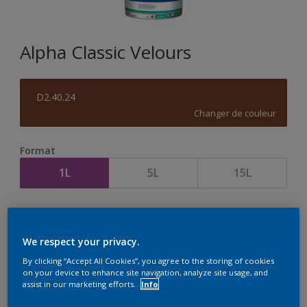
Alpha Classic Velours
D2.40.24
Changer de couleur
Format
1L
5L
15L
Quantité
Calculateur de peinture
Calculer
We respect your privacy.
By clicking “Accept All Cookies”, you agree to the storing of cookies
on your device to enhance site navigation, analyze site usage, and
assist in our marketing efforts.
Info