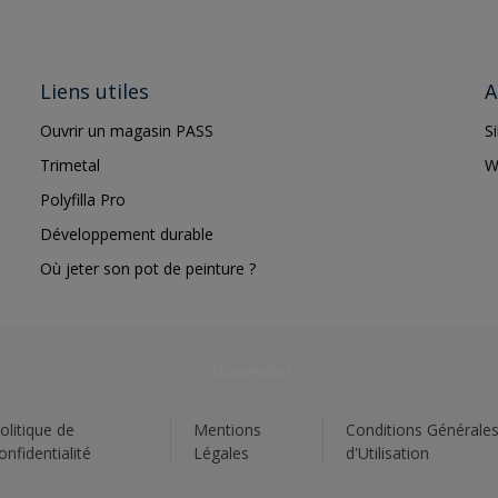
Liens utiles
A
Ouvrir un magasin PASS
S
Trimetal
W
Polyfilla Pro
Développement durable
Où jeter son pot de peinture ?
olitique de
Mentions
Conditions Générale
onfidentialité
Légales
d'Utilisation