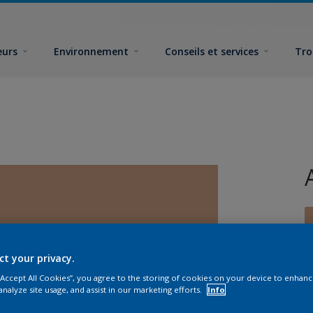
eurs
Environnement
Conseils et services
Tro
ct your privacy.
 “Accept All Cookies”, you agree to the storing of cookies on your device to enhanc
F
analyze site usage, and assist in our marketing efforts.
Info