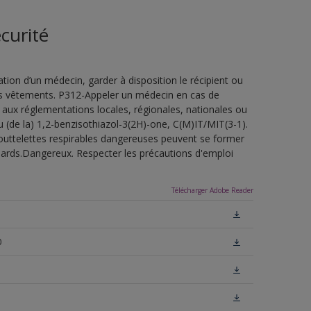
curité
ion d’un médecin, garder à disposition le récipient ou
 les vêtements. P312-Appeler un médecin en cas de
 aux réglementations locales, régionales, nationales ou
u (de la) 1,2-benzisothiazol-3(2H)-one, C(M)IT/MIT(3-1).
outtelettes respirables dangereuses peuvent se former
uillards.Dangereux. Respecter les précautions d'emploi
Télécharger Adobe Reader
0