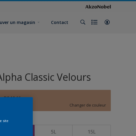
uver un magasin
Contact
Alpha Classic Velours
D8.19.66
Changer de couleur
e site
ormat
1L
5L
15L