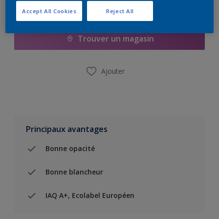
Ajouter à la liste d’achats
Accept All Cookies
Reject All
Trouver un magasin
Ajouter
Principaux avantages
Bonne opacité
Bonne blancheur
IAQ A+, Ecolabel Européen