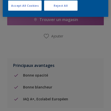
Ajouter à la liste d’achats
Accept All Cookies
Reject All
Trouver un magasin
Ajouter
Principaux avantages
Bonne opacité
Bonne blancheur
IAQ A+, Ecolabel Européen