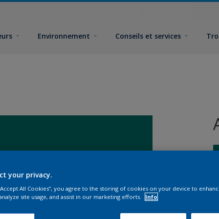
eurs
Environnement
Conseils et services
Tro
ct your privacy.
 “Accept All Cookies”, you agree to the storing of cookies on your device to enhanc
F
analyze site usage, and assist in our marketing efforts.
Info