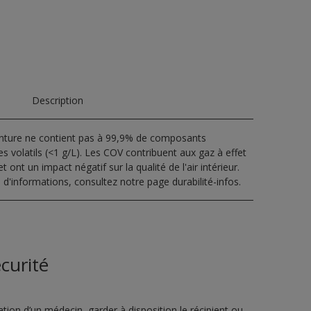
Description
inture ne contient pas à 99,9% de composants
s volatils (<1 g/L). Les COV contribuent aux gaz à effet
t ont un impact négatif sur la qualité de l'air intérieur.
 d'informations, consultez notre page durabilité-infos.
curité
ion d’un médecin, garder à disposition le récipient ou