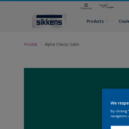
Produits
Coul
Produit
Alpha Classic Satin
We respe
By clicking
navigation, 