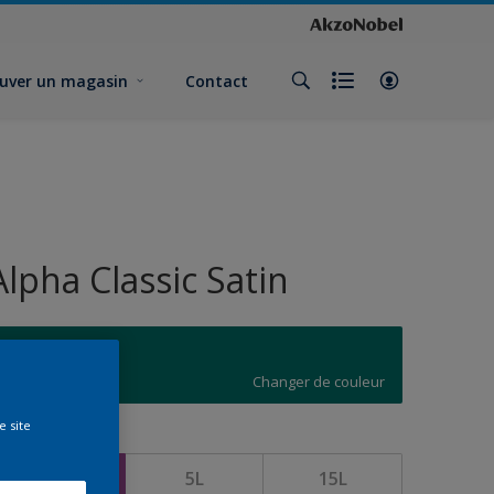
uver un magasin
Contact
Alpha Classic Satin
N6.51.33
Changer de couleur
e site
ormat
1L
5L
15L