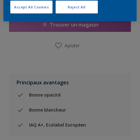
Ajouter à la liste d’achats
Accept All Cookies
Reject All
Trouver un magasin
Ajouter
Principaux avantages
Bonne opacité
Bonne blancheur
IAQ A+, Ecolabel Européen