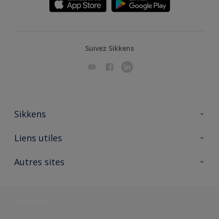
Suivez Sikkens
Sikkens
A propos de Sikkens
Liens utiles
Contactez nous
Ouvrir un magasin PASS
Autres sites
Trimetal
Sikkens Solutions
Polyfilla Pro
Wiki Peinture
Développement durable
Où jeter son pot de peinture ?