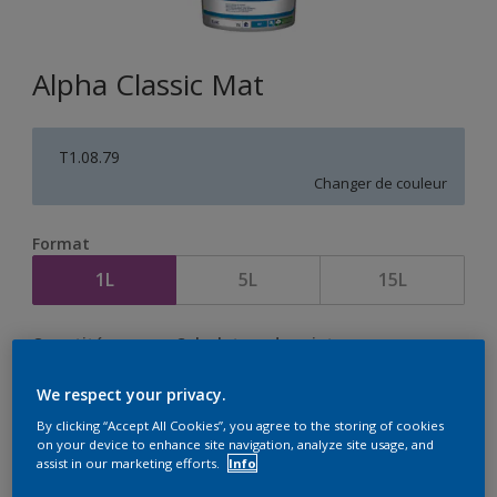
Alpha Classic Mat
T1.08.79
Changer de couleur
Format
1L
5L
15L
Quantité
Calculateur de peinture
Calculer
We respect your privacy.
By clicking “Accept All Cookies”, you agree to the storing of cookies
on your device to enhance site navigation, analyze site usage, and
assist in our marketing efforts.
Info