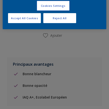
Ajouter à la liste d’achats
Cookies Settings
Accept All Cookies
Reject All
Trouver un magasin
Ajouter
Principaux avantages
Bonne blancheur
Bonne opacité
IAQ A+, Ecolabel Européen