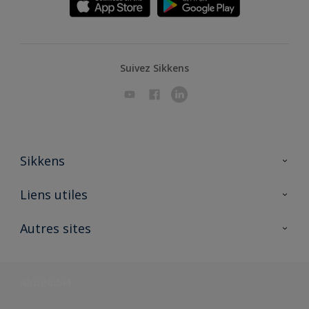
Suivez Sikkens
Sikkens
A propos de Sikkens
Liens utiles
Contactez nous
Ouvrir un magasin PASS
Autres sites
Trimetal
Sikkens Solutions
Polyfilla Pro
Wiki Peinture
Développement durable
Où jeter son pot de peinture ?