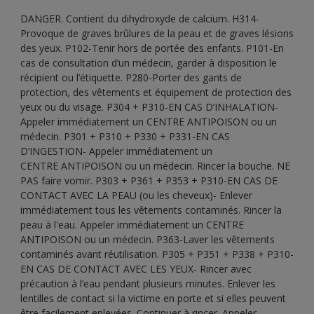
DANGER. Contient du dihydroxyde de calcium. H314-
Provoque de graves brûlures de la peau et de graves lésions
des yeux. P102-Tenir hors de portée des enfants. P101-En
cas de consultation d’un médecin, garder à disposition le
récipient ou l’étiquette. P280-Porter des gants de
protection, des vêtements et équipement de protection des
yeux ou du visage. P304 + P310-EN CAS D’INHALATION-
Appeler immédiatement un CENTRE ANTIPOISON ou un
médecin. P301 + P310 + P330 + P331-EN CAS
D’INGESTION- Appeler immédiatement un
CENTRE ANTIPOISON ou un médecin. Rincer la bouche. NE
PAS faire vomir. P303 + P361 + P353 + P310-EN CAS DE
CONTACT AVEC LA PEAU (ou les cheveux)- Enlever
immédiatement tous les vêtements contaminés. Rincer la
peau à l'eau. Appeler immédiatement un CENTRE
ANTIPOISON ou un médecin. P363-Laver les vêtements
contaminés avant réutilisation. P305 + P351 + P338 + P310-
EN CAS DE CONTACT AVEC LES YEUX- Rincer avec
précaution à l’eau pendant plusieurs minutes. Enlever les
lentilles de contact si la victime en porte et si elles peuvent
être facilement enlevées. Continuer à rincer. Appeler