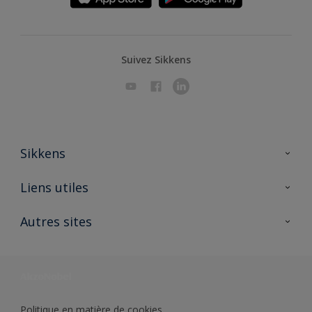
Suivez Sikkens
Sikkens
A propos de Sikkens
Liens utiles
Contactez nous
Ouvrir un magasin PASS
Autres sites
Trimetal
Sikkens Solutions
Polyfilla Pro
Wiki Peinture
Développement durable
Où jeter son pot de peinture ?
Politique en matière de cookies