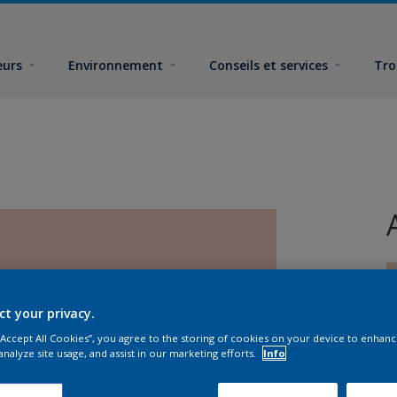
eurs
Environnement
Conseils et services
Tro
ct your privacy.
 “Accept All Cookies”, you agree to the storing of cookies on your device to enhanc
analyze site usage, and assist in our marketing efforts.
Info
F