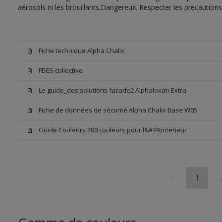
aérosols ni les brouillards.Dangereux. Respecter les précaution
Fiche technique Alpha Chalix
FDES collective
Le guide_des solutions facade2 Alphaloxan Extra
Fiche de données de sécurité Alpha Chalix Base W05
Guide Couleurs 200 couleurs pour l&#39;intérieur
1