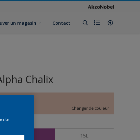
uver un magasin
Contact
Alpha Chalix
Crepuscule
Changer de couleur
e site
ormat
5L
15L