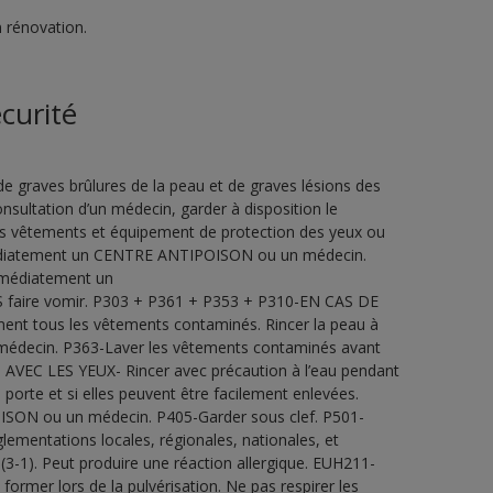
n rénovation.
curité
 graves brûlures de la peau et de graves lésions des
sultation d’un médecin, garder à disposition le
 des vêtements et équipement de protection des yeux ou
édiatement un CENTRE ANTIPOISON ou un médecin.
médiatement un
 faire vomir. P303 + P361 + P353 + P310-EN CAS DE
nt tous les vêtements contaminés. Rincer la peau à
édecin. P363-Laver les vêtements contaminés avant
AVEC LES YEUX- Rincer avec précaution à l’eau pendant
n porte et si elles peuvent être facilement enlevées.
ISON ou un médecin. P405-Garder sous clef. P501-
glementations locales, régionales, nationales, et
(3-1). Peut produire une réaction allergique. EUH211-
ormer lors de la pulvérisation. Ne pas respirer les