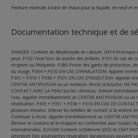
Peinture minérale à base de chaux pour la façade, en neuf et e
Documentation technique et de sé
DANGER. Contient du dihydroxyde de calcium. H314-Provoque de
yeux. P102-Tenir hors de portée des enfants. P101-En cas de con
récipient ou l’étiquette. P280-Porter des gants de protection,
du visage. P304 + P310-EN CAS D’INHALATION- Appeler imm
P301 + P310 + P330 + P331-EN CAS D’INGESTION- Appeler im
CENTRE ANTIPOISON ou un médecin. Rincer la bouche. NE PAS
CONTACT AVEC LA PEAU (ou les cheveux)- Enlever immédiateme
l'eau. Appeler immédiatement un CENTRE ANTIPOISON ou un m
réutilisation. P305 + P351 + P338 + P310-EN CAS DE CONTACT 
plusieurs minutes. Enlever les lentilles de contact si la victime e
Continuer à rincer. Appeler immédiatement un CENTRE ANTIPO
Éliminer le contenu et le récipient en conformité avec toutes ré
internationales. EUH208-Contient octhilinone (ISO) et CMIT/MIT
Attention! Des gouttelettes respirables dangereuses peuvent se f