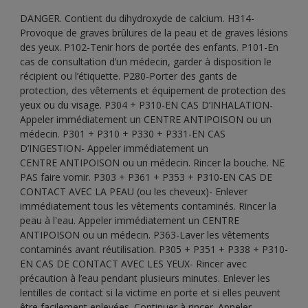
DANGER. Contient du dihydroxyde de calcium. H314-
Provoque de graves brûlures de la peau et de graves lésions
des yeux. P102-Tenir hors de portée des enfants. P101-En
cas de consultation d’un médecin, garder à disposition le
récipient ou l’étiquette. P280-Porter des gants de
protection, des vêtements et équipement de protection des
yeux ou du visage. P304 + P310-EN CAS D’INHALATION-
Appeler immédiatement un CENTRE ANTIPOISON ou un
médecin. P301 + P310 + P330 + P331-EN CAS
D’INGESTION- Appeler immédiatement un
CENTRE ANTIPOISON ou un médecin. Rincer la bouche. NE
PAS faire vomir. P303 + P361 + P353 + P310-EN CAS DE
CONTACT AVEC LA PEAU (ou les cheveux)- Enlever
immédiatement tous les vêtements contaminés. Rincer la
peau à l'eau. Appeler immédiatement un CENTRE
ANTIPOISON ou un médecin. P363-Laver les vêtements
contaminés avant réutilisation. P305 + P351 + P338 + P310-
EN CAS DE CONTACT AVEC LES YEUX- Rincer avec
précaution à l’eau pendant plusieurs minutes. Enlever les
lentilles de contact si la victime en porte et si elles peuvent
être facilement enlevées. Continuer à rincer. Appeler