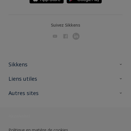
Suivez Sikkens
Sikkens
A propos de Sikkens
Liens utiles
Contactez nous
Ouvrir un magasin PASS
Autres sites
Trimetal
Sikkens Solutions
Polyfilla Pro
Wiki Peinture
Développement durable
Où jeter son pot de peinture ?
Politique en matière de cookies