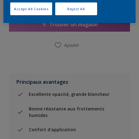
Ajouter à la liste d’achats
Accept All Cookies
Reject All
Trouver un magasin
Ajouter
Principaux avantages
Excellente opacité, grande blancheur
Bonne résistance aux frottements
humides
Confort d'application