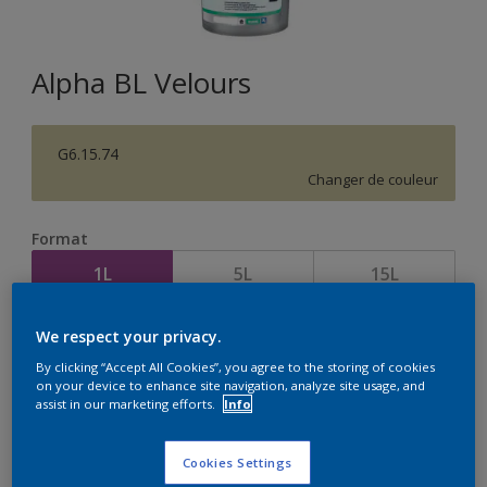
Alpha BL Velours
G6.15.74
Changer de couleur
Format
1L
5L
15L
We respect your privacy.
Quantité
Calculateur de peinture
By clicking “Accept All Cookies”, you agree to the storing of cookies
Calculer
on your device to enhance site navigation, analyze site usage, and
assist in our marketing efforts.
Info
Cookies Settings