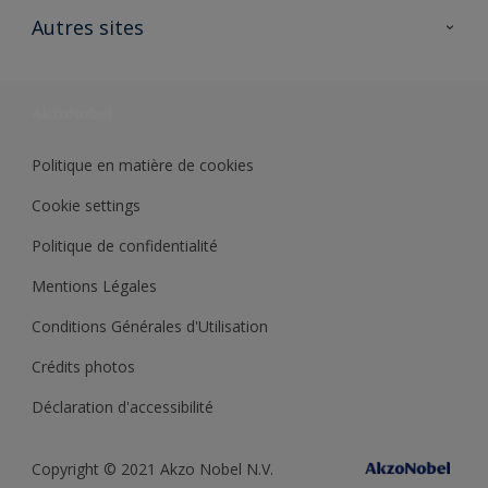
Ouvrir un magasin PASS
Autres sites
Trimetal
Sikkens Solutions
Polyfilla Pro
Wiki Peinture
Développement durable
Où jeter son pot de peinture ?
Politique en matière de cookies
Cookie settings
Politique de confidentialité
Mentions Légales
Conditions Générales d'Utilisation
Crédits photos
Déclaration d'accessibilité
Copyright © 2021 Akzo Nobel N.V.