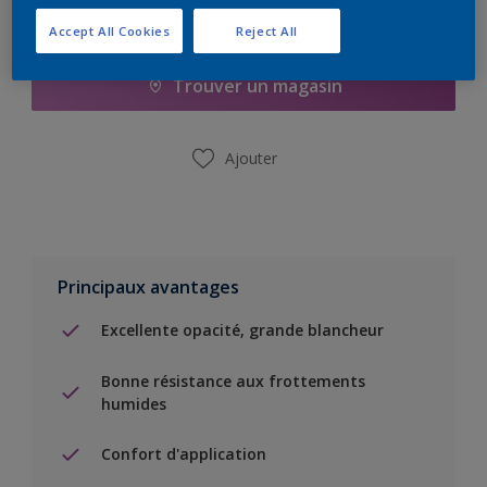
Ajouter à la liste d’achats
Accept All Cookies
Reject All
Trouver un magasin
Ajouter
Principaux avantages
Excellente opacité, grande blancheur
Bonne résistance aux frottements
humides
Confort d'application