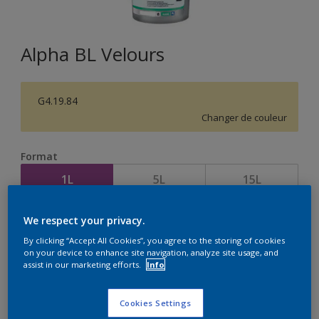
Alpha BL Velours
G4.19.84
Changer de couleur
Format
1L
5L
15L
We respect your privacy.
Quantité
Calculateur de peinture
By clicking “Accept All Cookies”, you agree to the storing of cookies
Calculer
on your device to enhance site navigation, analyze site usage, and
assist in our marketing efforts.
Info
Cookies Settings