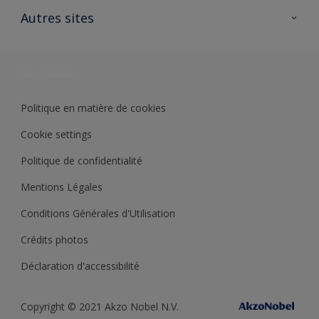
Ouvrir un magasin PASS
Autres sites
Trimetal
Sikkens Solutions
Polyfilla Pro
Wiki Peinture
Développement durable
Où jeter son pot de peinture ?
Politique en matière de cookies
Cookie settings
Politique de confidentialité
Mentions Légales
Conditions Générales d'Utilisation
Crédits photos
Déclaration d'accessibilité
Copyright © 2021 Akzo Nobel N.V.