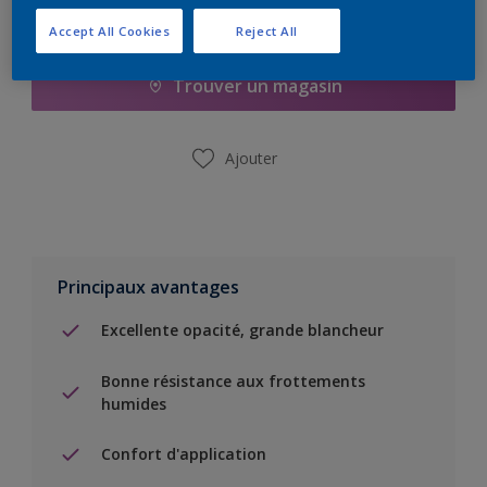
Ajouter à la liste d’achats
Accept All Cookies
Reject All
Trouver un magasin
Ajouter
Principaux avantages
Excellente opacité, grande blancheur
Bonne résistance aux frottements
humides
Confort d'application