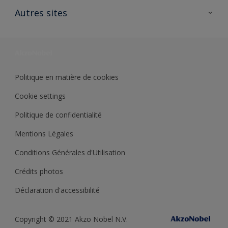
Ouvrir un magasin PASS
Autres sites
Trimetal
Sikkens Solutions
Polyfilla Pro
Wiki Peinture
Développement durable
Où jeter son pot de peinture ?
Politique en matière de cookies
Cookie settings
Politique de confidentialité
Mentions Légales
Conditions Générales d'Utilisation
Crédits photos
Déclaration d'accessibilité
Copyright © 2021 Akzo Nobel N.V.