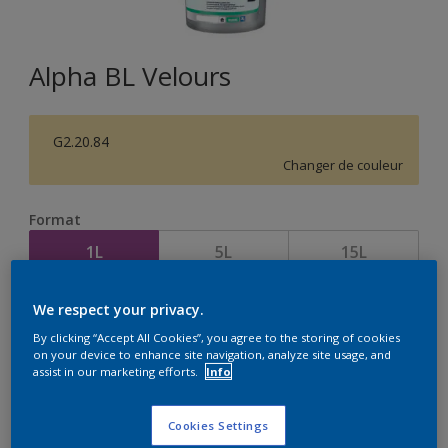
Alpha BL Velours
G2.20.84
Changer de couleur
Format
1L
5L
15L
We respect your privacy.
Quantité
Calculateur de peinture
By clicking “Accept All Cookies”, you agree to the storing of cookies
Calculer
on your device to enhance site navigation, analyze site usage, and
assist in our marketing efforts.
Info
Cookies Settings