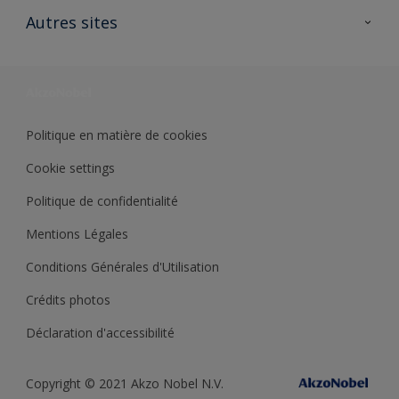
Ouvrir un magasin PASS
Autres sites
Trimetal
Sikkens Solutions
Polyfilla Pro
Wiki Peinture
Développement durable
Où jeter son pot de peinture ?
Politique en matière de cookies
Cookie settings
Politique de confidentialité
Mentions Légales
Conditions Générales d'Utilisation
Crédits photos
Déclaration d'accessibilité
Copyright © 2021 Akzo Nobel N.V.