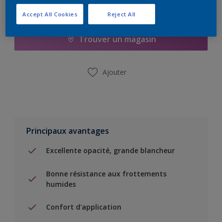
Ajouter à la liste d’achats
Accept All Cookies
Reject All
Trouver un magasin
Ajouter
Principaux avantages
Excellente opacité, grande blancheur
Bonne résistance aux frottements
humides
Confort d'application