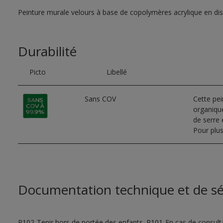
Peinture murale velours à base de copolymères acrylique en di
Durabilité
Picto
Libellé
Sans COV
Cette pe
organique
de serre e
Pour plus
Documentation technique et de sé
P102-Tenir hors de portée des enfants. P101-En cas de consultat