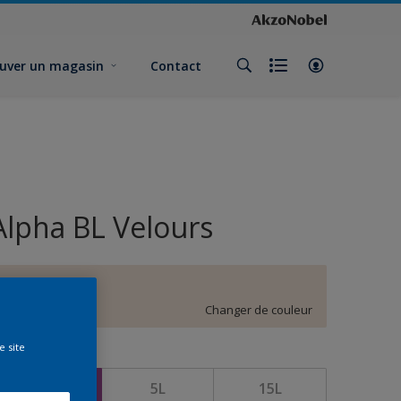
uver un magasin
Contact
Alpha BL Velours
E6.04.86
Changer de couleur
e site
ormat
1L
5L
15L