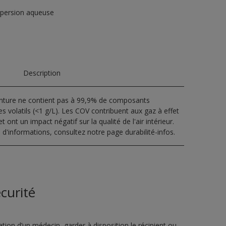
spersion aqueuse
Description
inture ne contient pas à 99,9% de composants
s volatils (<1 g/L). Les COV contribuent aux gaz à effet
t ont un impact négatif sur la qualité de l'air intérieur.
 d'informations, consultez notre page durabilité-infos.
curité
ion d’un médecin, garder à disposition le récipient ou