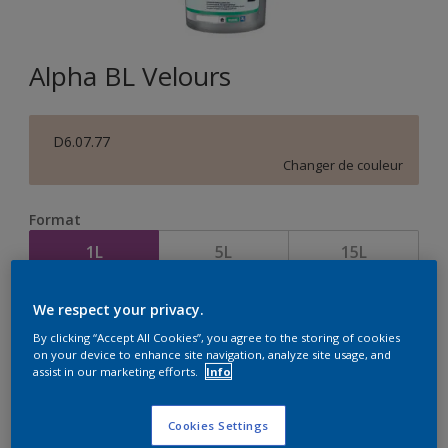
Alpha BL Velours
D6.07.77
Changer de couleur
Format
1L
5L
15L
We respect your privacy.
Quantité
Calculateur de peinture
By clicking “Accept All Cookies”, you agree to the storing of cookies
Calculer
on your device to enhance site navigation, analyze site usage, and
assist in our marketing efforts.
Info
Cookies Settings