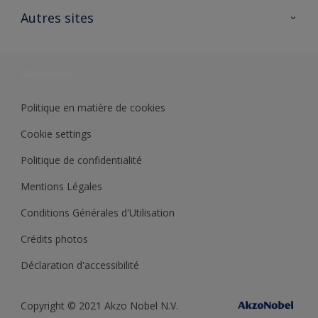
Ouvrir un magasin PASS
Autres sites
Trimetal
Sikkens Solutions
Polyfilla Pro
Wiki Peinture
Développement durable
Où jeter son pot de peinture ?
Politique en matière de cookies
Cookie settings
Politique de confidentialité
Mentions Légales
Conditions Générales d'Utilisation
Crédits photos
Déclaration d'accessibilité
Copyright © 2021 Akzo Nobel N.V.