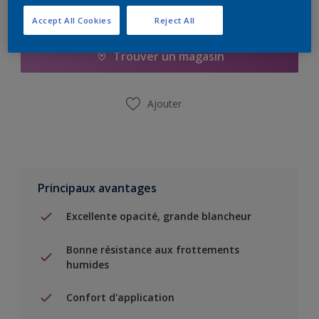
Ajouter à la liste d’achats
Accept All Cookies
Reject All
Trouver un magasin
Ajouter
Principaux avantages
Excellente opacité, grande blancheur
Bonne résistance aux frottements
humides
Confort d'application