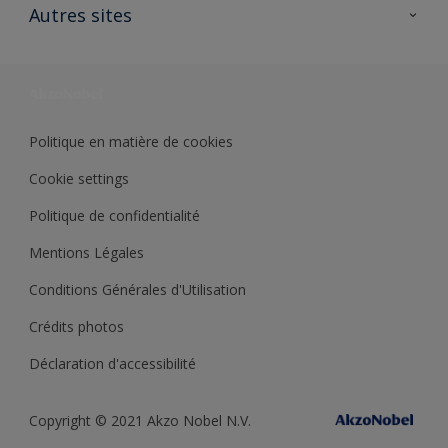
Ouvrir un magasin PASS
Autres sites
Trimetal
Sikkens Solutions
Polyfilla Pro
Wiki Peinture
Développement durable
Où jeter son pot de peinture ?
Politique en matière de cookies
Cookie settings
Politique de confidentialité
Mentions Légales
Conditions Générales d'Utilisation
Crédits photos
Déclaration d'accessibilité
Copyright © 2021 Akzo Nobel N.V.