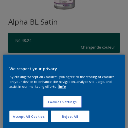
Alpha BL Satin
N6.48.24
Changer de couleur
Format
We respect your privacy.
1L
5L
15L
By clicking “Accept All Cookies”, you agree to the storing of cookies
on your device to enhance site navigation, analyze site usage, and
assist in our marketing efforts.
Info
Quantité
Calculateur de peinture
Calculer
Cookies Settings
Accept All Cookies
Reject All