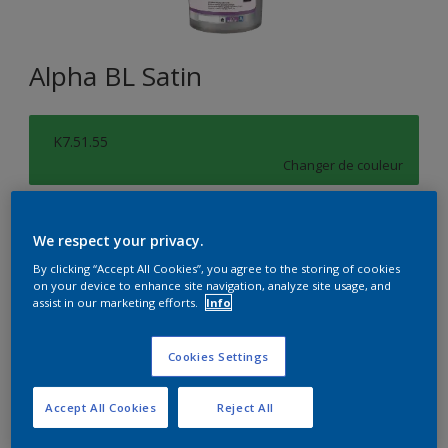
Alpha BL Satin
K7.51.55
Changer de couleur
Format
We respect your privacy.
1L
5L
15L
By clicking “Accept All Cookies”, you agree to the storing of cookies
on your device to enhance site navigation, analyze site usage, and
assist in our marketing efforts.
Info
Quantité
Calculateur de peinture
Calculer
Cookies Settings
Accept All Cookies
Reject All