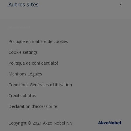
Ouvrir un magasin PASS
Autres sites
Trimetal
Sikkens Solutions
Polyfilla Pro
Wiki Peinture
Développement durable
Où jeter son pot de peinture ?
Politique en matière de cookies
Cookie settings
Politique de confidentialité
Mentions Légales
Conditions Générales d'Utilisation
Crédits photos
Déclaration d'accessibilité
Copyright © 2021 Akzo Nobel N.V.