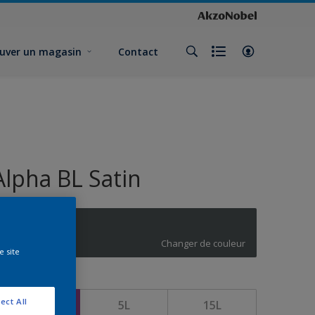
uver un magasin
Contact
Alpha BL Satin
Q8.05.29
Changer de couleur
e site
ormat
ect All
1L
5L
15L