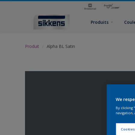
Produits
Coul
Produit
Alpha BL Satin
We respe
By clicking
navigation, 
Cookies