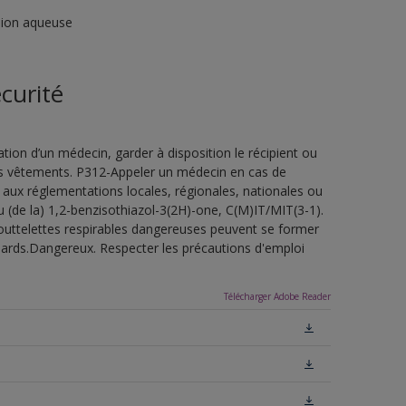
sion aqueuse
curité
ion d’un médecin, garder à disposition le récipient ou
 les vêtements. P312-Appeler un médecin en cas de
 aux réglementations locales, régionales, nationales ou
u (de la) 1,2-benzisothiazol-3(2H)-one, C(M)IT/MIT(3-1).
outtelettes respirables dangereuses peuvent se former
uillards.Dangereux. Respecter les précautions d'emploi
Télécharger Adobe Reader