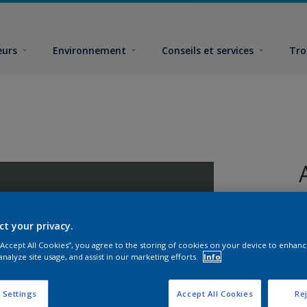
eurs
Environnement
Conseils et services
Tro
ct your privacy.
 “Accept All Cookies”, you agree to the storing of cookies on your device to enhanc
analyze site usage, and assist in our marketing efforts.
Info
F
 Settings
Accept All Cookies
Rej