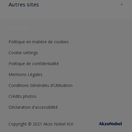
Ouvrir un magasin PASS
Autres sites
Trimetal
Sikkens Solutions
Polyfilla Pro
Wiki Peinture
Développement durable
Où jeter son pot de peinture ?
Politique en matière de cookies
Cookie settings
Politique de confidentialité
Mentions Légales
Conditions Générales d'Utilisation
Crédits photos
Déclaration d'accessibilité
Copyright © 2021 Akzo Nobel N.V.