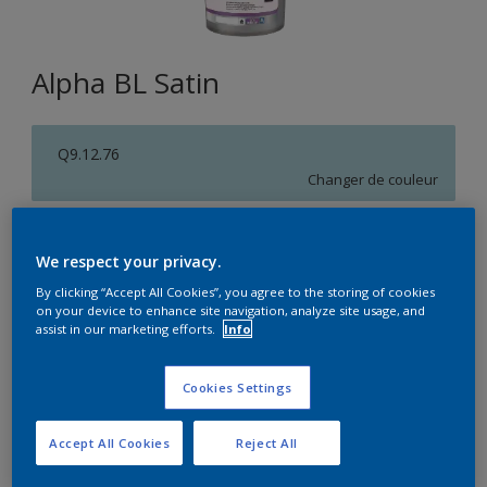
Alpha BL Satin
Q9.12.76
Changer de couleur
Format
We respect your privacy.
1L
5L
15L
By clicking “Accept All Cookies”, you agree to the storing of cookies
on your device to enhance site navigation, analyze site usage, and
assist in our marketing efforts.
Info
Quantité
Calculateur de peinture
Calculer
Cookies Settings
Accept All Cookies
Reject All