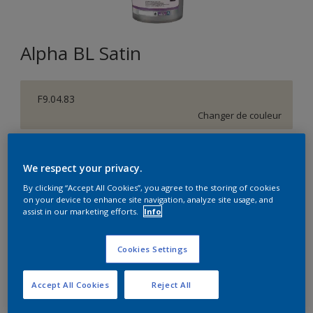
Alpha BL Satin
F9.04.83
Changer de couleur
Format
We respect your privacy.
1L
5L
15L
By clicking “Accept All Cookies”, you agree to the storing of cookies
on your device to enhance site navigation, analyze site usage, and
assist in our marketing efforts.
Info
Quantité
Calculateur de peinture
Calculer
Cookies Settings
Accept All Cookies
Reject All