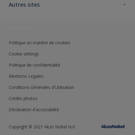
Ouvrir un magasin PASS
Autres sites
Trimetal
Sikkens Solutions
Polyfilla Pro
Wiki Peinture
Développement durable
Où jeter son pot de peinture ?
Politique en matière de cookies
Cookie settings
Politique de confidentialité
Mentions Légales
Conditions Générales d'Utilisation
Crédits photos
Déclaration d'accessibilité
Copyright © 2021 Akzo Nobel N.V.