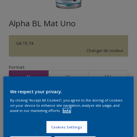
Alpha BL Mat Uno
G6.15.74
Changer de couleur
Format
1L
5L
15L
We respect your privacy.
Quantité
Calculateur de peinture
By clicking “Accept All Cookies”, you agree to the storing of cookies
on your device to enhance site navigation, analyze site usage, and
Calculer
assist in our marketing efforts.
Info
Cookies Settings