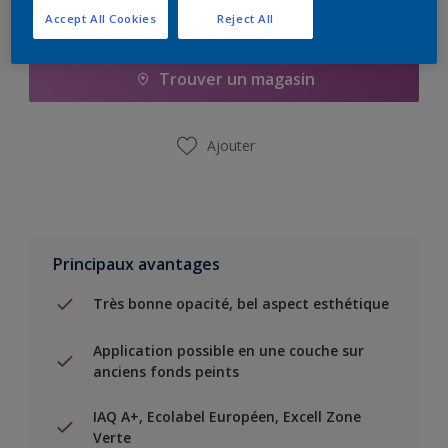
Accept All Cookies
Reject All
Ajouter à la liste d’achats
Trouver un magasin
Ajouter
Principaux avantages
Très bonne opacité, bel aspect esthétique
Application possible en une couche sur
anciens fonds peints
IAQ A+, Ecolabel Européen, Excell Zone
Verte