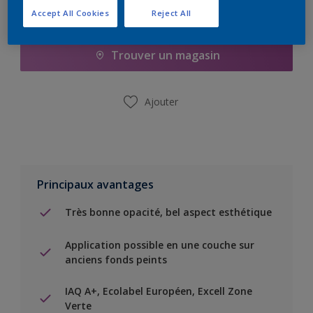
Accept All Cookies
Reject All
Ajouter à la liste d’achats
Trouver un magasin
Ajouter
Principaux avantages
Très bonne opacité, bel aspect esthétique
Application possible en une couche sur
anciens fonds peints
IAQ A+, Ecolabel Européen, Excell Zone
Verte