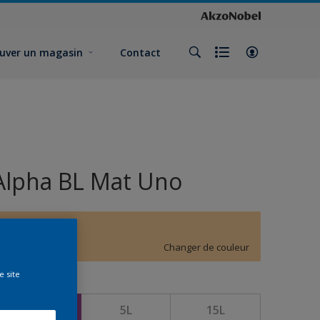
uver un magasin
Contact
Alpha BL Mat Uno
F0.24.80
Changer de couleur
e site
ormat
1L
5L
15L