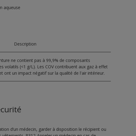
on aqueuse
Description
inture ne contient pas à 99,9% de composants
s volatils (<1 g/L). Les COV contribuent aux gaz à effet
t ont un impact négatif sur la qualité de l'air intérieur.
curité
ion d’un médecin, garder à disposition le récipient ou
 les vêtements. P312-Appeler un médecin en cas de