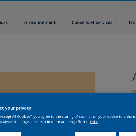
eurs
Environnement
Conseils et services
Tro
ct your privacy.
 “Accept All Cookies”, you agree to the storing of cookies on your device to enhanc
F
analyze site usage, and assist in our marketing efforts.
Info