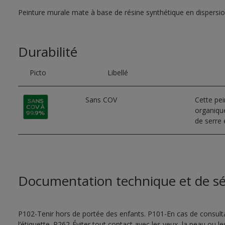
Peinture murale mate à base de résine synthétique en dispersi
Durabilité
Picto
Libellé
Sans COV
Cette pe
organique
de serre e
Documentation technique et de sé
P102-Tenir hors de portée des enfants. P101-En cas de consultat
l’étiquette. P262-Éviter tout contact avec les yeux, la peau ou